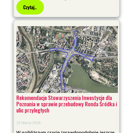
Czytaj..
Rekomendacje Stowarzyszenia Inwestycje dla
Poznania w sprawie przebudowy Ronda Śródka i
ulic przyległych
15 Marca 2026
W najbliższym czasie (prawdopodobnie jeszcze